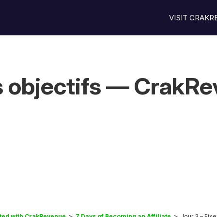
VISIT CRAK
es objectifs — CrakR
rted with CrakRevenue
7 Days of Becoming an Affiliate
Jour 3 – Fix