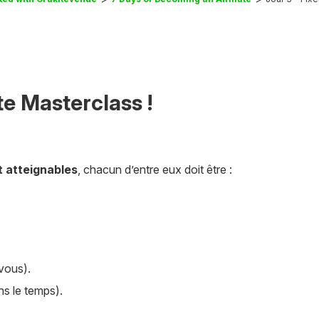
te Masterclass !
et atteignables
, chacun d’entre eux doit être :
 vous).
ans le temps).