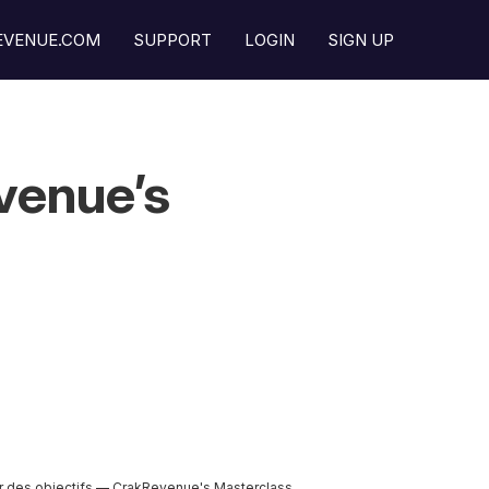
REVENUE.COM
SUPPORT
LOGIN
SIGN UP
evenue’s
er des objectifs — CrakRevenue's Masterclass