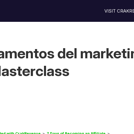
VISIT CRAK
amentos del marketin
asterclass
rted with CrakRevenue
7 Days of Becoming an Affiliate