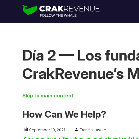
Día 2 — Los fund
CrakRevenue’s M
Skip to main content
How Can We Help?
September 10, 2021
Francis Lavoie
Knowledge base
Everything you need to know to get sta